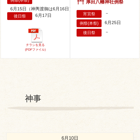
例祭(本祭)
厚田八幡神社例祭
6月15日（神輿渡御は6月16日）
－
宵宮祭
6月17日
後日祭
6月25日
例祭(本祭)
－
後日祭
チラシを見る
(PDFファイル)
神事
6月10日