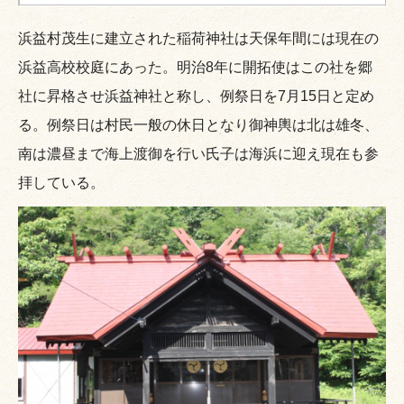
浜益村茂生に建立された稲荷神社は天保年間には現在の
浜益高校校庭にあった。明治8年に開拓使はこの社を郷
社に昇格させ浜益神社と称し、例祭日を7月15日と定め
る。例祭日は村民一般の休日となり御神輿は北は雄冬、
南は濃昼まで海上渡御を行い氏子は海浜に迎え現在も参
拝している。