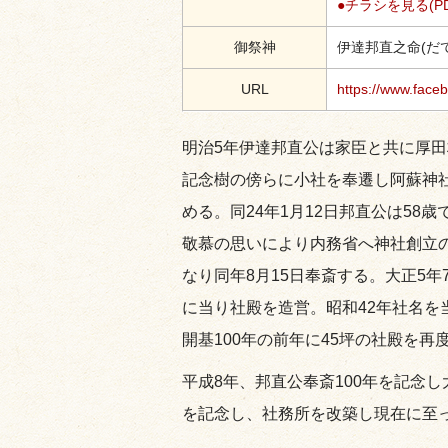
●チラシを見る(P
御祭神
伊達邦直之命(だ
URL
https://www.face
明治5年伊達邦直公は家臣と共に厚
記念樹の傍らに小社を奉遷し阿蘇神社
める。同24年1月12日邦直公は58
敬慕の思いにより内務省へ神社創立の
なり同年8月15日奉斎する。大正5年7
に当り社殿を造営。昭和42年社名を
開基100年の前年に45坪の社殿を再
平成8年、邦直公奉斎100年を記念し
を記念し、社務所を改築し現在に至