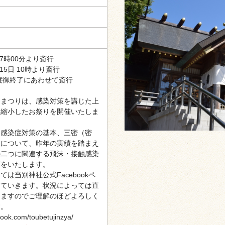
17時00分より斎行
15日 10時より斎行
 渡御終了にあわせて斎行
別まつりは、感染対策を講じた上
を縮小したお祭りを開催いたしま
感染症対策の基本、三密（密
）について、昨年の実績を踏まえ
の二つに関連する飛沫・接触感染
策をいたします。
は当別神社公式Facebookペ
っていきます。状況によっては直
えますのでご理解のほどよろしく
す。
book.com/toubetujinzya/