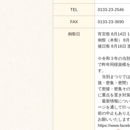
TEL
0133-23-2546
FAX
0133-23-3690
例祭日
宵宮祭 8月14日 
例祭（本祭） 8月
後日祭 8月16日
※令和３年の当
で昨年同様規模
す。
当別まつりでは
接・密集・密閉
て密接・密集そ
に重点を置き対
最新情報について
ージを通して行
前の中止もあり
お願いいたしま
https://www.face