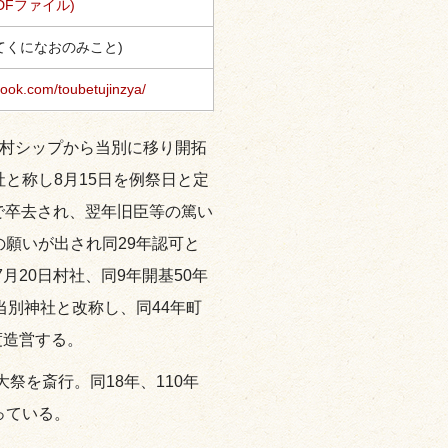
DFファイル)
てくになおのみこと)
book.com/toubetujinzya/
田村シップから当別に移り開拓
と称し8月15日を例祭日と定
歳で卒去され、翌年旧臣等の篤い
願いが出され同29年認可と
月20日村社、同9年開基50年
当別神社と改称し、同44年町
度造営する。
大祭を斎行。同18年、110年
っている。