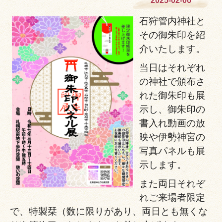
2025-02-06
石狩管内神社と
その御朱印を紹
介いたします。
当日はそれぞれ
の神社で頒布さ
れた御朱印も展
示し、御朱印の
書入れ動画の放
映や伊勢神宮の
写真パネルも展
示します。
また両日それぞ
れご来場者限定
で、特製栞（数に限りがあり、両日とも無くな